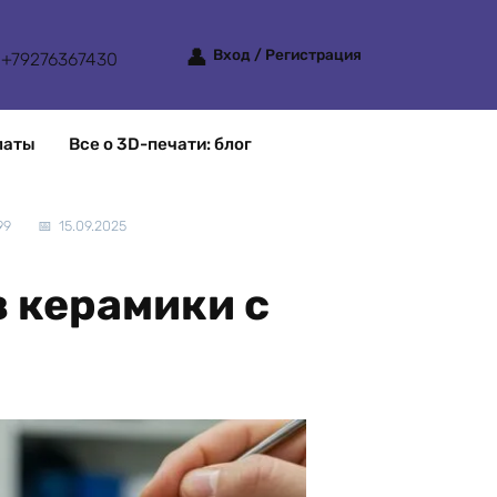
Вход / Регистрация
+79276367430
латы
Все о 3D-печати: блог
99
15.09.2025
 керамики с