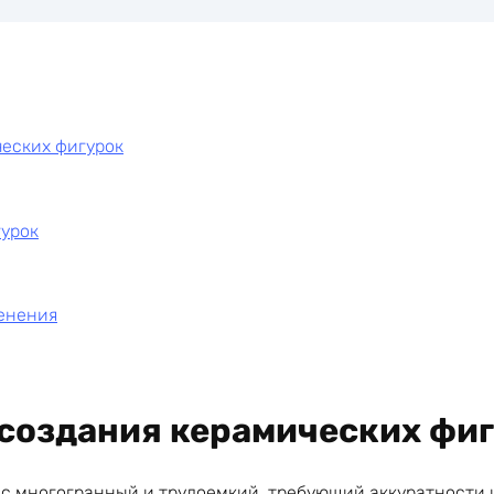
еских фигурок
гурок
енения
создания керамических фи
с многогранный и трудоемкий, требующий аккуратности и