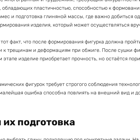
, обладающих пластичностью, способностью к формовани
амес и подготовка глиняной массы, где важно добиться 
формирования изделия, который может осуществляться вр
 тот факт, что после формирования фигурка должна пройт
и к трещинам и деформациям при обжиге. После сушки фиг
 этапе изделие приобретает прочность, но остаётся пор
амических фигурок требует строгого соблюдения техноло
 малейшая ошибка способна повлиять на внешний вид и д
 их подготовка
но выбрать глину, подходящую под конкретные задачи. Н