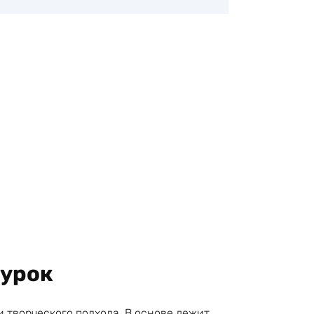
гурок
 творческого подхода. В основе лежит