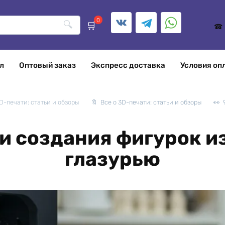
0
л
Оптовый заказ
Экспресс доставка
Условия оп
D-печати: статьи и обзоры
Все о 3D-печати: статьи и обзоры
и создания фигурок из
глазурью