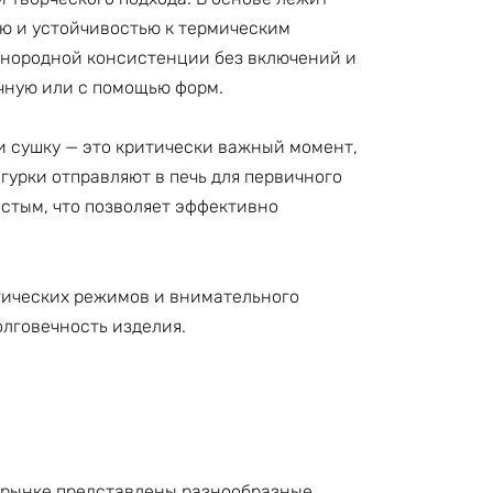
ю и устойчивостью к термическим
однородной консистенции без включений и
учную или с помощью форм.
и сушку — это критически важный момент,
урки отправляют в печь для первичного
истым, что позволяет эффективно
гических режимов и внимательного
олговечность изделия.
а рынке представлены разнообразные