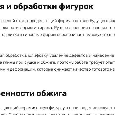
я и обработки фигурок
лючевой этап, определяющий форму и детали будущего из
ложности формы и тиража. Ручное лепление позволяет с
тод литья в гипсовые формы обеспечивает высокую точно
ап обработки: шлифовку, удаление дефектов и нанесение
е глины при сушке и обжиге, поэтому работа требует опы
ин и деформаций, которые снижают качество готового из
бенности обжига
ащающий керамическую фигурку в произведение искусства
ния. Особое внимание уделяется толщине слоя — слишком