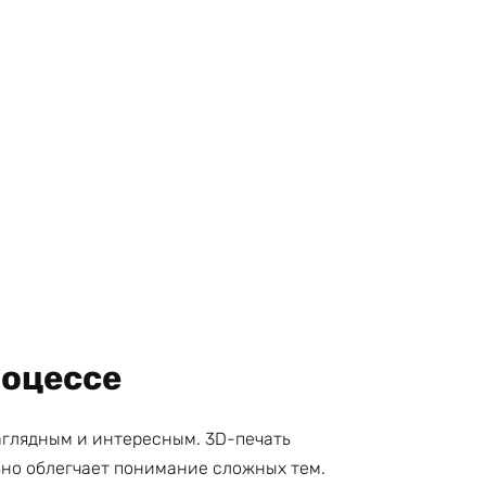
роцессе
аглядным и интересным. 3D-печать
ьно облегчает понимание сложных тем.