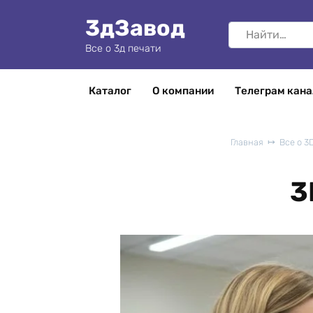
Перейти
3дЗавод
к
Search
содержанию
for:
Все о 3д печати
Каталог
О компании
Телеграм кана
Главная
Все о 3
3