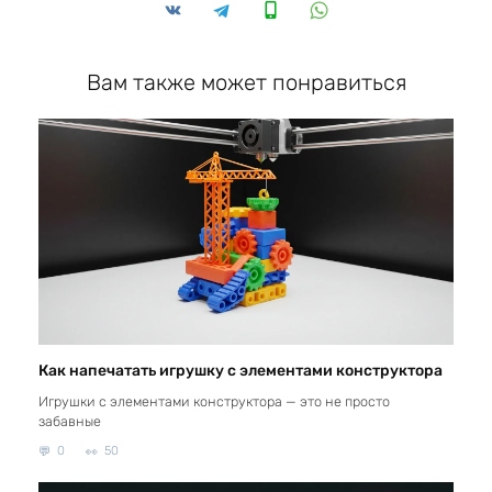
Вам также может понравиться
Как напечатать игрушку с элементами конструктора
Игрушки с элементами конструктора — это не просто
забавные
0
50