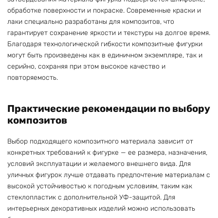
обработке поверхности и покраске. Современные краски и
лаки специально разработаны для композитов, что
гарантирует сохранение яркости и текстуры на долгое время.
Благодаря технологической гибкости композитные фигурки
могут быть произведены как в единичном экземпляре, так и
серийно, сохраняя при этом высокое качество и
повторяемость.
Практические рекомендации по выбору
композитов
Выбор подходящего композитного материала зависит от
конкретных требований к фигурке — ее размера, назначения,
условий эксплуатации и желаемого внешнего вида. Для
уличных фигурок лучше отдавать предпочтение материалам с
высокой устойчивостью к погодным условиям, таким как
стеклопластик с дополнительной УФ-защитой. Для
интерьерных декоративных изделий можно использовать