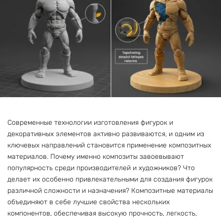
Современные технологии изготовления фигурок и
декоративных элементов активно развиваются, и одним из
ключевых направлений становится применение композитных
материалов. Почему именно композиты завоевывают
популярность среди производителей и художников? Что
делает их особенно привлекательными для создания фигурок
различной сложности и назначения? Композитные материалы
объединяют в себе лучшие свойства нескольких
компонентов, обеспечивая высокую прочность, легкость,