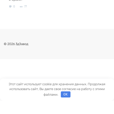
0
77
© 2026 3дЗавод
Этот сайт использует cookie для хранения данных. Продолжая
использовать сайт, Вы даете свое согласие на работу с этими
файлами.
OK