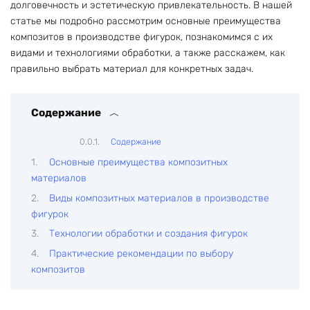
долговечность и эстетическую привлекательность. В нашей
статье мы подробно рассмотрим основные преимущества
композитов в производстве фигурок, познакомимся с их
видами и технологиями обработки, а также расскажем, как
правильно выбрать материал для конкретных задач.
Содержание
Содержание
Основные преимущества композитных
материалов
Виды композитных материалов в производстве
фигурок
Технологии обработки и создания фигурок
Практические рекомендации по выбору
композитов