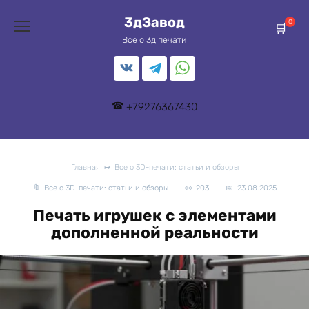
Перейти
3дЗавод
к
0
содержанию
Все о 3д печати
+79276367430
Главная
Все о 3D-печати: статьи и обзоры
Все о 3D-печати: статьи и обзоры
203
23.08.2025
Печать игрушек с элементами
дополненной реальности