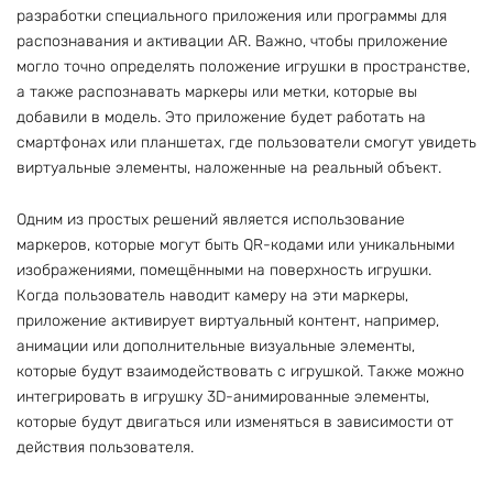
разработки специального приложения или программы для
распознавания и активации AR. Важно, чтобы приложение
могло точно определять положение игрушки в пространстве,
а также распознавать маркеры или метки, которые вы
добавили в модель. Это приложение будет работать на
смартфонах или планшетах, где пользователи смогут увидеть
виртуальные элементы, наложенные на реальный объект.
Одним из простых решений является использование
маркеров, которые могут быть QR-кодами или уникальными
изображениями, помещёнными на поверхность игрушки.
Когда пользователь наводит камеру на эти маркеры,
приложение активирует виртуальный контент, например,
анимации или дополнительные визуальные элементы,
которые будут взаимодействовать с игрушкой. Также можно
интегрировать в игрушку 3D-анимированные элементы,
которые будут двигаться или изменяться в зависимости от
действия пользователя.