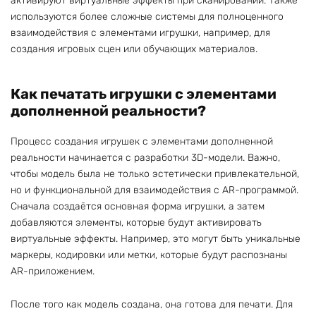
активируют виртуальные эффекты при сканировании. Также
используются более сложные системы для полноценного
взаимодействия с элементами игрушки, например, для
создания игровых сцен или обучающих материалов.
Как печатать игрушки с элементами
дополненной реальности?
Процесс создания игрушек с элементами дополненной
реальности начинается с разработки 3D-модели. Важно,
чтобы модель была не только эстетически привлекательной,
но и функциональной для взаимодействия с AR-программой.
Сначала создаётся основная форма игрушки, а затем
добавляются элементы, которые будут активировать
виртуальные эффекты. Например, это могут быть уникальные
маркеры, кодировки или метки, которые будут распознаны
AR-приложением.
После того как модель создана, она готова для печати. Для