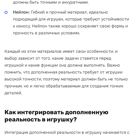
должны быть точными и аккуратными.
Нейлон:
Гибкий и прочный материал, идеально
подходящий для игрушек, которые требуют устойчивости
к износу. Нейлон также хорошо сохраняет свою форму и
прочность в различных условиях.
Каждый из этих материалов имеет свои особенности, и
выбор зависит от того, какие задачи ставятся перед
игрушкой и какие функции она должна выполнять. Важно
помнить, что дополненная реальность требует от игрушки
высокой точности, поэтому материал должен быть не только
прочным, но и легко обрабатываемым для создания тонких
деталей.
Как интегрировать дополненную
реальность в игрушку?
Интеграция дополненной реальности в игрушку начинается с