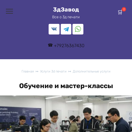
Перейти
3дЗавод
к
0
содержанию
Все о 3д печати
+79276367430
Главная
Услуги 3d печати
Дополнительные услуги
Обучение и мастер-классы