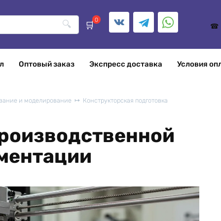
0
л
Оптовый заказ
Экспресс доставка
Условия оп
вание и моделирование
Конструкторская подготовка
производственной
ментации