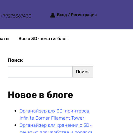
Вход / Регистрация
+79276367430
латы
Все о 3D-печати: блог
Поиск
Поиск
Новое в блоге
Органайзер для 3D-принтеров
Infinite Corner Filament Tower
Органайзер для хранения с 3D-
печатью для удобства и порядка