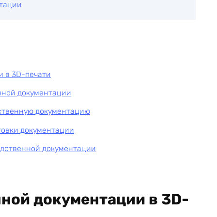
нтации
и в 3D-печати
нной документации
дственную документацию
товки документации
одственной документации
ной документации в 3D-