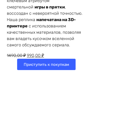
ключевым атрибутом
смертельной
игры в прятки
,
воссоздан с невероятной точностью.
Наша реплика
напечатана на 3D-
принтере
с использованием
качественных материалов, позволяя
вам владеть кусочком вселенной
самого обсуждаемого сериала.
Первоначальная
Текущая
1490,00
₽
990,00
₽
цена
цена:
Приступить к покупкам
составляла
990,00 ₽.
1490,00 ₽.