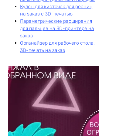
Кулон для кисточек для ресниц
на заказ с 3D-печатью
Параметрические расширения
для пальцев на 3D-принтере на
заказ
Органайзер для рабочего стола,
3D-печать на заказ