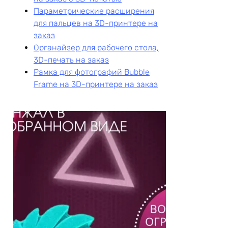
Параметрические расширения
для пальцев на 3D-принтере на
заказ
Органайзер для рабочего стола,
3D-печать на заказ
Рамка для фотографий Bubble
Frame на 3D-принтере на заказ