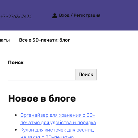
Вход / Регистрация
+79276367430
латы
Все о 3D-печати: блог
Поиск
Поиск
Новое в блоге
Органайзер для хранения с 3D-
печатью для удобства и порядка
Кулон для кисточек для ресниц
на заказ с 3D-печатью