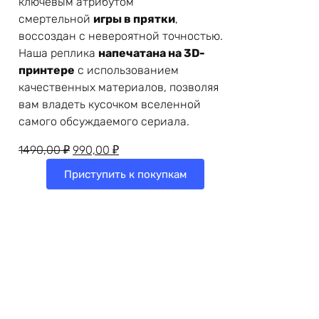
ключевым атрибутом
смертельной
игры в прятки
,
воссоздан с невероятной точностью.
Наша реплика
напечатана на 3D-
принтере
с использованием
качественных материалов, позволяя
вам владеть кусочком вселенной
самого обсуждаемого сериала.
Первоначальная
Текущая
1490,00
₽
990,00
₽
цена
цена:
Приступить к покупкам
составляла
990,00 ₽.
1490,00 ₽.