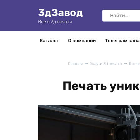
Перейти
3дЗавод
к
Search
содержанию
for:
Все о 3д печати
Каталог
О компании
Телеграм кана
Главная
Услуги 3d печати
Готов
Печать уни