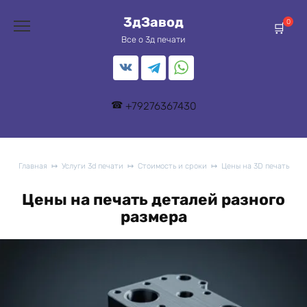
Перейти
3дЗавод
к
0
содержанию
Все о 3д печати
+79276367430
Главная
Услуги 3d печати
Стоимость и сроки
Цены на 3D печать
Цены на печать деталей разного
размера